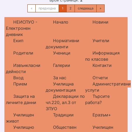
Брой страници:
2
«
предходна
1
2
следваща
»
НЕИСПУО -
Начало
Новини
Електронен
дневник
Екип
Нормативни
Учители
документи
Родители
Ученици
Информация
по класове
Извънкласни
Галерии
Контакти
дейности
Вход
За нас
Отчети
Прием
Училищна
Административни
документация
услуги
Защита на
Декларации по
Търсите
личните данни
чл.220, ал.3 от
работа?
ЗПУО
Училищен
Традиции
Еразъм+
живот
Училищно
Обществен
Училищен