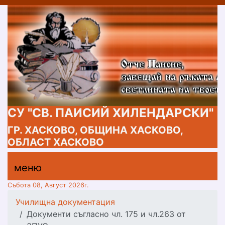
СУ "СВ. ПАИСИЙ ХИЛЕНДАРСКИ"
ГР. ХАСКОВО, ОБЩИНА ХАСКОВО,
ОБЛАСТ ХАСКОВО
меню горно
меню
меню
Събота 08, Август 2026г.
Училищна документация
Документи съгласно чл. 175 и чл.263 от