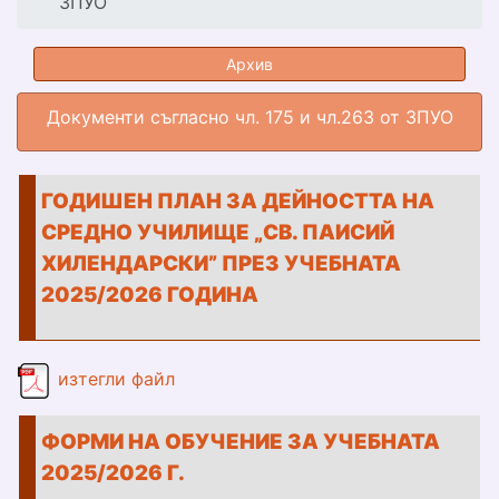
ЗПУО
Архив
Документи съгласно чл. 175 и чл.263 от ЗПУО
ГОДИШЕН ПЛАН ЗА ДЕЙНОСТТА НА
СРЕДНО УЧИЛИЩЕ „СВ. ПАИСИЙ
ХИЛЕНДАРСКИ” ПРЕЗ УЧЕБНАТА
2025/2026 ГОДИНА
godishen_plan_2025_26_deinost.pdf
изтегли файл
ФОРМИ НА ОБУЧЕНИЕ ЗА УЧЕБНАТА
2025/2026 Г.