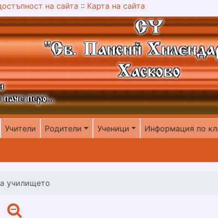
достъпност на сайта
::
Карта на сайта
Учители
Родители
Ученици
Информация по кл
на училището