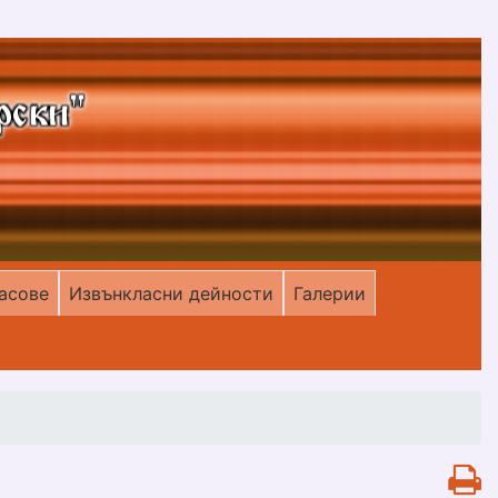
асове
Извънкласни дейности
Галерии