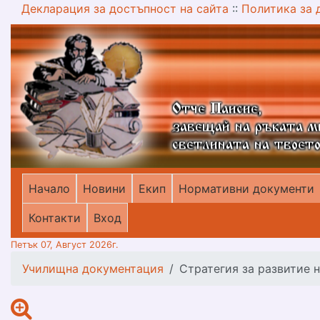
Декларация за достъпност на сайта
::
Политика за 
Начало
Новини
Екип
Нормативни документи
меню горно
Контакти
Вход
Петък 07, Август 2026г.
Училищна документация
Стратегия за развитие 