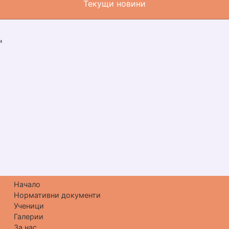
Текущи новини
"
дарски"
Начало
Нормативни документи
Ученици
Галерии
За нас