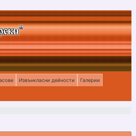
асове
Извънкласни дейности
Галерии