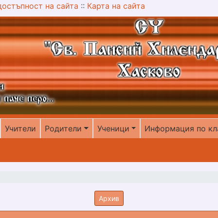
достъпност на сайта
::
Карта на сайта
Учители
Родители
Ученици
Информация по кл
Архив