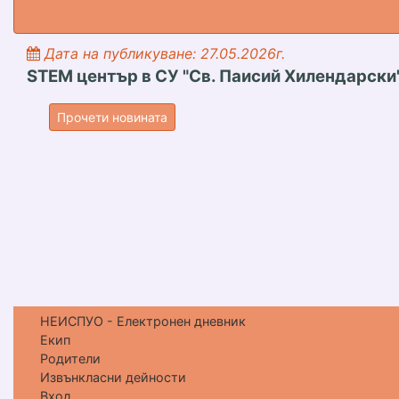
Дата на публикуване: 27.05.2026г.
STEM център в СУ "Св. Паисий Хилендарски
STEM център в СУ "Св. Паисий Хилен
Прочети новината
НЕИСПУО - Електронен дневник
Екип
Родители
Извънкласни дейности
Вход