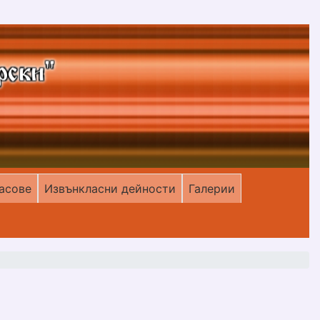
асове
Извънкласни дейности
Галерии