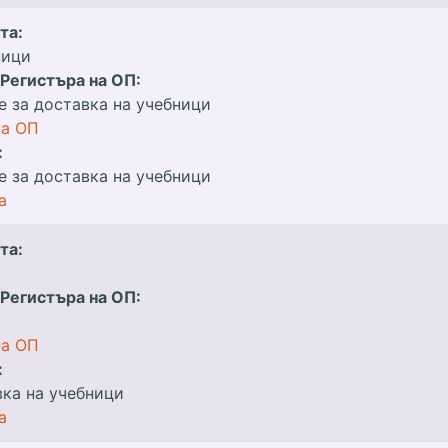
та:
ници
 Регистъра на ОП:
е за доставка на учебници
на ОП
:
е за доставка на учебници
а
та:
 Регистъра на ОП:
на ОП
:
вка на учебници
а