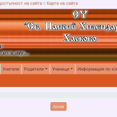
достъпност на сайта
::
Карта на сайта
Учители
Родители
Ученици
Информация по кл
Архив