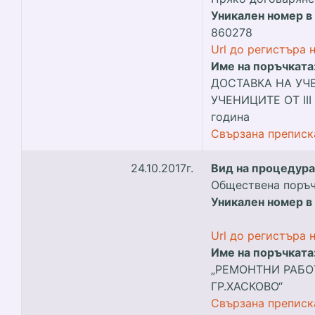
Уникален номер в
860278
Url до регистъра 
Име на поръчката
ДОСТАВКА НА УЧ
УЧЕНИЦИТЕ ОТ IIІ и
година
Свързана преписк
24.10.2017г.
Вид на процедура
Обществена поръчк
Уникален номер в
Url до регистъра 
Име на поръчката
„РЕМОНТНИ РАБО
ГР.ХАСКОВО“
Свързана преписк