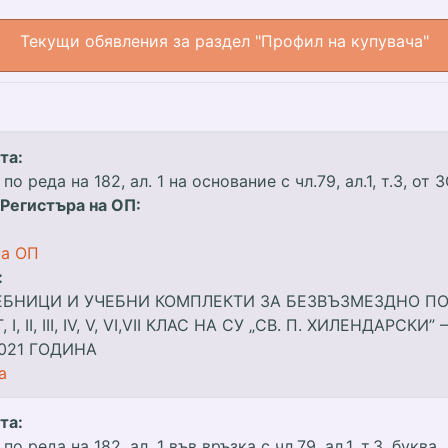
Текущи обявления за раздел "Профил на купувача"
та:
о реда на 182, ал. 1 на основание с чл.79, ал.1, т.3, от 
 Регистъра на ОП:
на ОП
:
ЕБНИЦИ И УЧЕБНИ КОМПЛЕКТИ ЗА БЕЗВЪЗМЕЗДНО ПО
, IІ, III, IV, V, VІ,VII КЛАС НА СУ „СВ. П. ХИЛЕНДАРСКИ”
021 ГОДИНА
а
та:
 реда на 182, ал. 1 във връзка с чл.79, ал.1, т.3, буква „